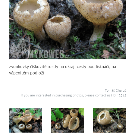
zvonkovky číškovité rostly na okraji cesty pod listnáči, na
vápenitém podloží
Tomáš Chaluš
If you are interested in purchasing photos, please contact us (ID: 1294)