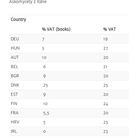
Askomycety z Itálie
Country
% VAT (books)
% VAT
DEU
7
19
HUN
5
27
AUT
10
20
BEL
6
21
BGR
9
20
DNK
25
25
EST
9
20
FIN
10
24
FRA
5,5
20
HRV
5
25
IRL
0
23