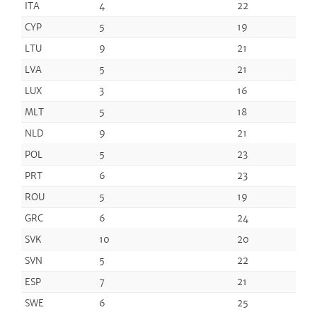
ITA
4
22
CYP
5
19
LTU
9
21
LVA
5
21
LUX
3
16
MLT
5
18
NLD
9
21
POL
5
23
PRT
6
23
ROU
5
19
GRC
6
24
SVK
10
20
SVN
5
22
ESP
7
21
SWE
6
25